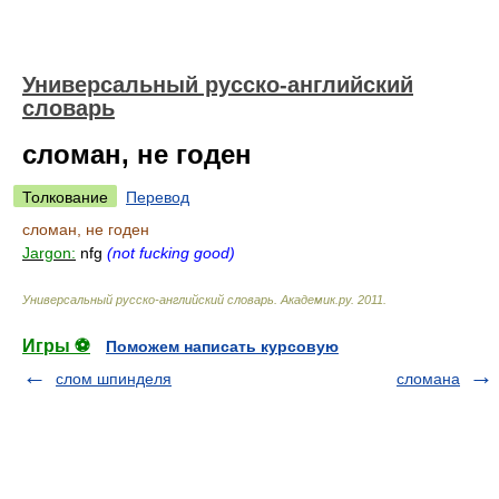
Универсальный русско-английский
словарь
сломан, не годен
Толкование
Перевод
сломан, не годен
Jargon:
nfg
(not fucking good)
Универсальный русско-английский словарь
.
Академик.ру
.
2011
.
Игры ⚽
Поможем написать курсовую
слом шпинделя
сломана